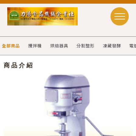
全部商品
攪拌機
烘焙器具
分割整形
凍藏發酵
電
商品介紹