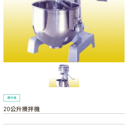
攪拌機
20公升攪拌機