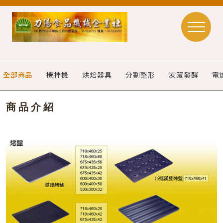
全部商品
攪拌機
烘焙器具
分割整形
凍藏發酵
電
商品介紹