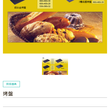
烘焙器具
烤盤