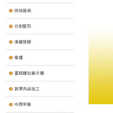
烘焙器具
分割整形
凍藏發酵
電爐
蛋糕麵包展示櫃
蔬果肉品加工
中西早餐