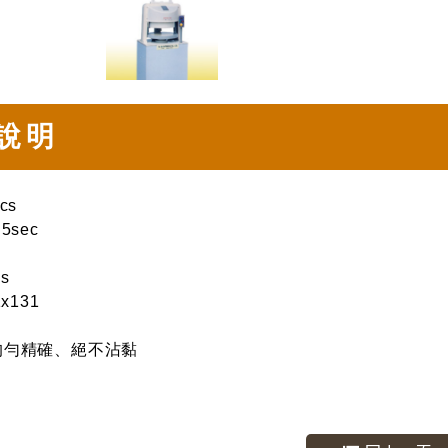
說明
cs
5sec
s
x131
均勻精確、絕不沾黏