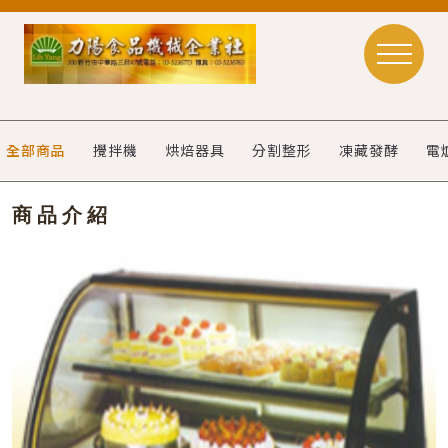
全部商品
攪拌機
烘焙器具
分割整形
凍藏發酵
電
商品介紹