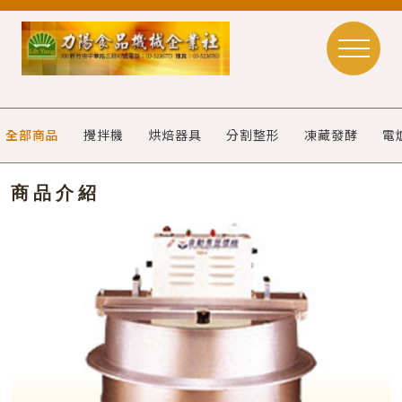
全部商品
攪拌機
烘焙器具
分割整形
凍藏發酵
電
商品介紹