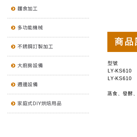
麵食加工
多功能機械
商品
不銹鋼訂製加工
型號
大廚房設備
LY-KS610
LY-KS610
週邊設備
蒸食、發酵
家庭式DIY烘焙用品