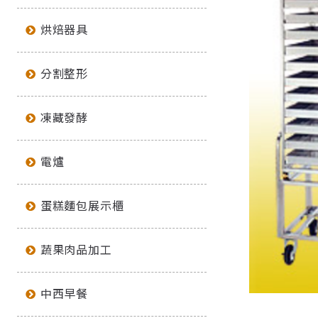
烘焙器具
分割整形
凍藏發酵
電爐
蛋糕麵包展示櫃
蔬果肉品加工
中西早餐