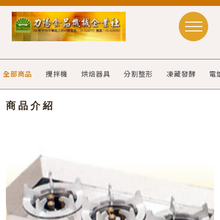
全部商品
攪拌機
烘焙器具
分割整形
凍藏發酵
電
商品介紹