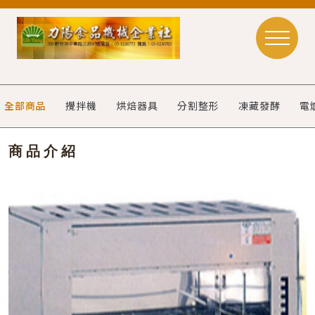
全部商品
攪拌機
烘焙器具
分割整形
凍藏發酵
電
商品介紹