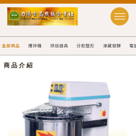
全部商品
攪拌機
烘焙器具
分割整形
凍藏發酵
電
商品介紹