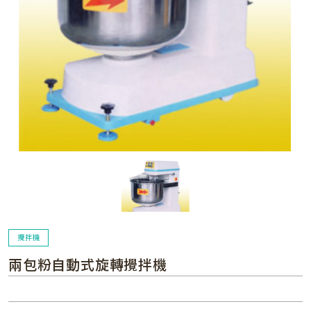
攪拌機
兩包粉自動式旋轉攪拌機