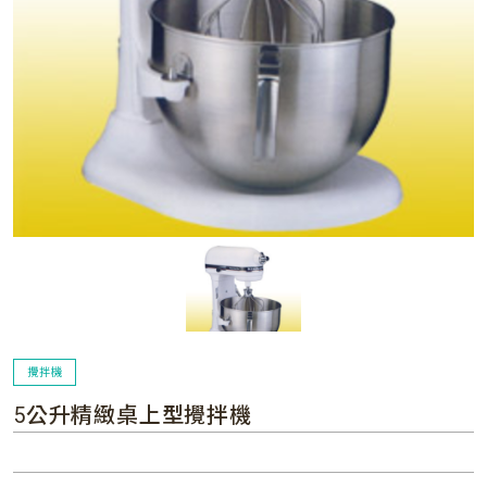
攪拌機
5公升精緻桌上型攪拌機